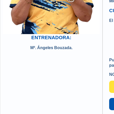
Mi
C
El
ENTRENADORA:
Mª. Ángeles Bouzada.
Pu
pa
NO