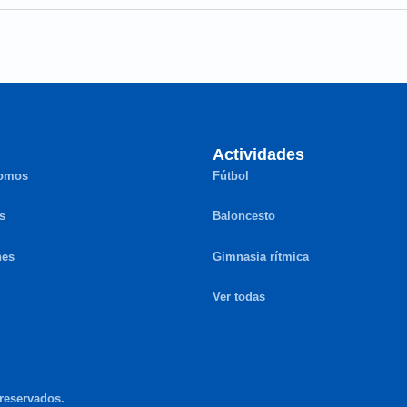
Actividades
somos
Fútbol
s
Baloncesto
nes
Gimnasia rítmica
Ver todas
 reservados.