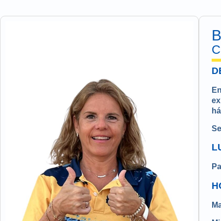
C
D
En
ex
há
Se
L
Pa
H
Ma