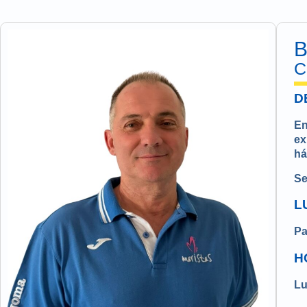
C
D
En
ex
há
Se
L
Pa
H
Lu