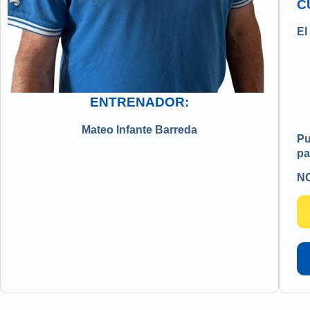
C
El
ENTRENADOR:
Mateo Infante Barreda
Pu
pa
NO